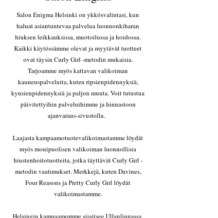
Salon Enigma Helsinki on ykkösvalintasi, kun
haluat asiantuntevaa palvelua luonnonkiharan
hiuksen leikkauksissa, muotoilussa ja hoidossa.
Kaikki käytössämme olevat ja myytävät tuotteet
ovat täysin Curly Girl -metodin mukaisia.
Tarjoamme myös kattavan valikoiman
kauneuspalveluita, kuten ripsienpidennyksiä,
kynsienpidennyksiä ja paljon muuta. Voit tutustua
päivitettyihin palveluihimme ja hinnastoon
ajanvaraus-sivustolla.
Laajasta kampaamotuotevalikoimastamme löydät
myös monipuolisen valikoiman luonnollisia
hiustenhoitotuotteita, jotka täyttävät Curly Girl -
metodin vaatimukset. Merkkejä, kuten Davines,
Four Reasons ja Pretty Curly Girl löydät
valikoimastamme.
Helsingin kampaamomme sijaitsee Ullanlinnassa,