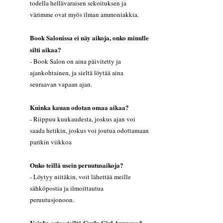
todella hellävaraisen sekoituksen ja
värimme ovat myös ilman ammoniakkia.
Book Salonissa ei näy aikoja, onko minulle
silti aikaa?
- Book Salon on aina päivitetty ja
ajankohtainen, ja sieltä löytää aina
seuraavan vapaan ajan.
Kuinka kauan odotan omaa aikaa?
- Riippuu kuukaudesta, joskus ajan voi
saada hetikin, joskus voi joutua odottamaan
parikin viikkoa
Onko teillä usein peruutusaikoja?
- Löytyy niitäkin, voit lähettää meille
sähköpostia ja ilmoittautua
peruutusjonoon.
Voinko ostaa teiltä Curly Girl Approved