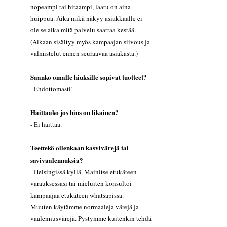
nopeampi tai hitaampi, laatu on aina
huippua. Aika mikä näkyy asiakkaalle ei
ole se aika mitä palvelu saattaa kestää.
(Aikaan sisältyy myös kampaajan siivous ja
valmistelut ennen seuraavaa asiakasta.)
Saanko omalle hiuksille sopivat tuotteet?
- Ehdottomasti!
Haittaako jos hius on likainen?
- Ei haittaa.
Teettekö ollenkaan kasvivärejä tai
savivaalennuksia?
- Helsingissä kyllä. Mainitse etukäteen
varauksessasi tai mieluiten konsultoi
kampaajaa etukäteen whatsapissa.
Muuten käytämme normaaleja värejä ja
vaalennusvärejä. Pystymme kuitenkin tehdä