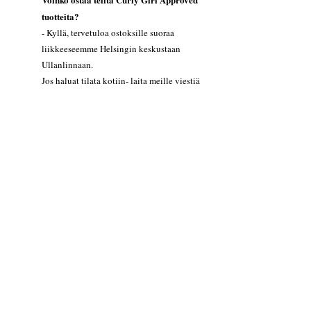
tuotteita?
- Kyllä, tervetuloa ostoksille suoraa
liikkeeseemme Helsingin keskustaan
Ullanlinnaan.
Jos haluat tilata kotiin- laita meille viestiä
whatsapissa (041-7582465/ Anamari)
Varasin ennen Timmasta ajan teille mutta
en löydä teitä Timmasta?
- Olemme vaihtaneet
ajanvarausjärjestelmämme Book Salonille!
Löytyykö teiltä hieronta palvelut?
- Espanjan pisteesssä tarjoamme klassista
sekä urheiluhierontaa!
Mitä muita palveluita teiltä saa?
Braids By Jana Espanjan liikkeessämme
tarjoaa meillä erikois letti palvelut. Katso