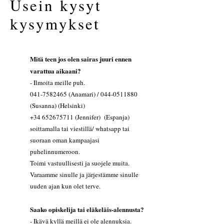
Usein kysyt
kysymykset
Mitä teen jos olen sairas juuri ennen
varattua aikaani?
- Ilmoita meille puh.
041-7582465 (Anamari) / 044-0511880
(Susanna) (Helsinki)
+34 652675711 (Jennifer) (Espanja)
soittamalla tai viestillä/ whatsapp tai
suoraan oman kampaajasi
puhelinnumeroon.
Toimi vastuullisesti ja suojele muita.
Varaamme sinulle ja järjestämme sinulle
uuden ajan kun olet terve.
Saako opiskelija tai eläkeläis-alennusta?
- Ikävä kyllä meillä ei ole alennuksia.